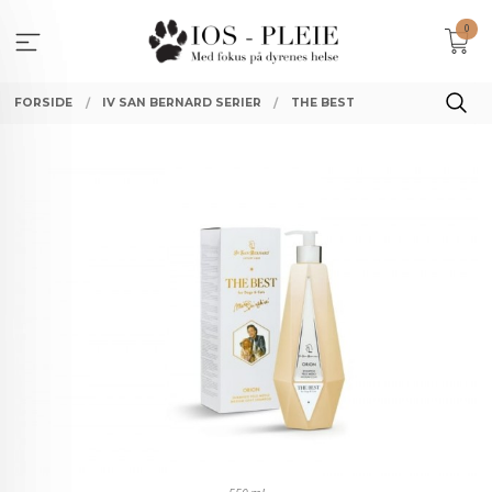
Gå
0
til
innholdet
FORSIDE
IV SAN BERNARD SERIER
THE BEST