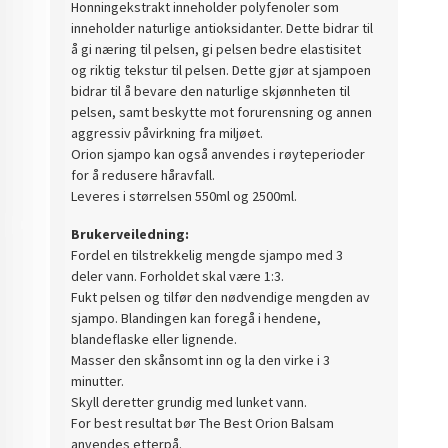
Honningekstrakt inneholder polyfenoler som
inneholder naturlige antioksidanter. Dette bidrar til
å gi næring til pelsen, gi pelsen bedre elastisitet
og riktig tekstur til pelsen. Dette gjør at sjampoen
bidrar til å bevare den naturlige skjønnheten til
pelsen, samt beskytte mot forurensning og annen
aggressiv påvirkning fra miljøet.
Orion sjampo kan også anvendes i røyteperioder
for å redusere håravfall.
Leveres i størrelsen 550ml og 2500ml.
Brukerveiledning:
Fordel en tilstrekkelig mengde sjampo med 3
deler vann. Forholdet skal være 1:3.
Fukt pelsen og tilfør den nødvendige mengden av
sjampo. Blandingen kan foregå i hendene,
blandeflaske eller lignende.
Masser den skånsomt inn og la den virke i 3
minutter.
Skyll deretter grundig med lunket vann.
For best resultat bør The Best Orion Balsam
anvendes etterpå.