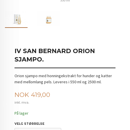
550 ml
IV SAN BERNARD ORION
SJAMPO.
Orion sjampo med honningekstrakt for hunder og katter
med mellomlang pels. Leveres i 550 ml og 2500 ml.
Pris
NOK
419,00
inkl. mva.
På lager
VELG STØRRELSE