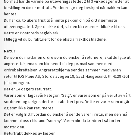
Normalt har du varene på utleveringsstedet 2 til 3 virkedager etter at
bestillingen din er mottatt. Postnord gir deg beskjed når pakken kan
hentes.
Du har ca. to ukers frist til å hente pakken din på ditt nærmeste
utleveringssted. Gjør du ikke det, vil den bli returnert tilbake til oss.
Dette er Postnords reglelverk.
I tillegg vil du bli fakturert for de ekstra fraktkostnadene.
Retur
Dersom du mottar en ordre som du ønsker å returnere, skal du fylle ut
angrerettskjema som blir sendt til deg pr. mail sammen med
ordrebekreftelsen. Angrerettskjema sendes sammen med varen i
retur til IOS Pleie AS, Stordalsvegen 18, 5521 Haugesund, tlf 41287161
(til sporingen).
Det er 14 dagers returrett.
Varer som er lagt i vår kategori "Salg", er varer som er på vei ut av vårt
soritment og selges derfor til rabattert pris. Dette er varer som utgår
og som ikke kan returneres.
Det er valgfritt hvordan du ønsker å sende varen i retur, men den må
komme til oss i tilstand "som ny". Varen blir da kreditert så fort vi
mottar den.
Returfrakt dekkes av kjøper.