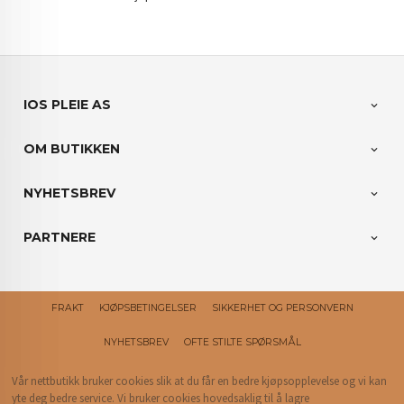
IOS PLEIE AS
OM BUTIKKEN
NYHETSBREV
PARTNERE
FRAKT
KJØPSBETINGELSER
SIKKERHET OG PERSONVERN
NYHETSBREV
OFTE STILTE SPØRSMÅL
Vår nettbutikk bruker cookies slik at du får en bedre kjøpsopplevelse og vi kan
yte deg bedre service. Vi bruker cookies hovedsaklig til å lagre