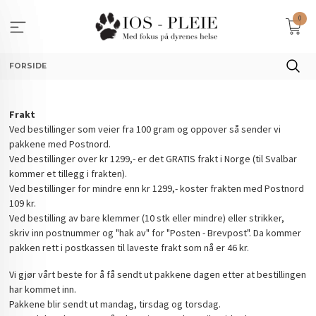
Gå
0
til
innholdet
FORSIDE
Frakt
Ved bestillinger som veier fra 100 gram og oppover så sender vi
pakkene med Postnord.
Ved bestillinger over kr 1299,- er det GRATIS frakt i Norge (til Svalbar
kommer et tillegg i frakten).
Ved bestillinger for mindre enn kr 1299,- koster frakten med Postnord
109 kr.
Ved bestilling av bare klemmer (10 stk eller mindre) eller strikker,
skriv inn postnummer og "hak av" for "Posten - Brevpost". Da kommer
pakken rett i postkassen til laveste frakt som nå er 46 kr.
Vi gjør vårt beste for å få sendt ut pakkene dagen etter at bestillingen
har kommet inn.
Pakkene blir sendt ut mandag, tirsdag og torsdag.