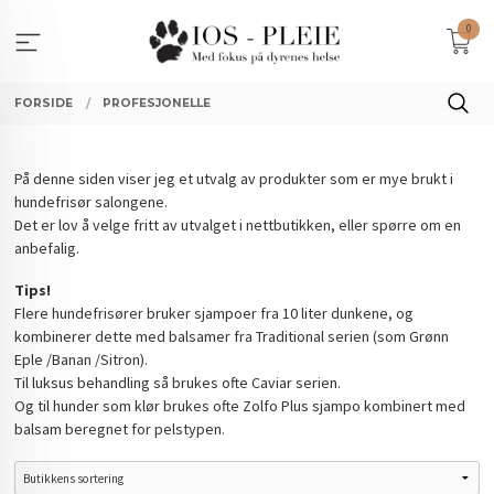
Gå
0
til
innholdet
FORSIDE
PROFESJONELLE
På denne siden viser jeg et utvalg av produkter som er mye brukt i
hundefrisør salongene.
Det er lov å velge fritt av utvalget i nettbutikken, eller spørre om en
anbefalig.
Tips!
Flere hundefrisører bruker sjampoer fra 10 liter dunkene, og
kombinerer dette med balsamer fra Traditional serien (som Grønn
Eple /Banan /Sitron).
Til luksus behandling så brukes ofte Caviar serien.
Og til hunder som klør brukes ofte Zolfo Plus sjampo kombinert med
balsam beregnet for pelstypen.