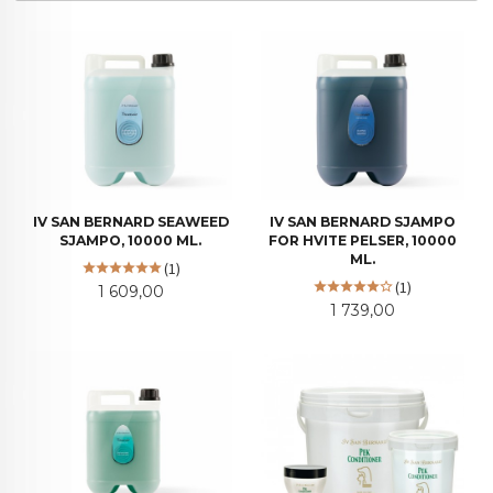
IV SAN BERNARD SEAWEED
IV SAN BERNARD SJAMPO
SJAMPO, 10000 ML.
FOR HVITE PELSER, 10000
ML.
(1)
(1)
Pris
1 609,00
Pris
1 739,00