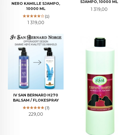
SJAMPO, 10000 ML
NERO KAMILLE SJAMPO,
Pris
10000 ML
1 319,00
(1)
Pris
1 319,00
IV SAN BERNARD H270
BALSAM / FLOKESPRAY
(7)
Pris
229,00