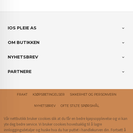
IOS PLEIE AS
OM BUTIKKEN
NYHETSBREV
PARTNERE
FRAKT
KJØPSBETINGELSER
SIKKERHET OG PERSONVERN
NYHETSBREV
OFTE STILTE SPØRSMÅL
Vår nettbutikk bruker cookies slik at du får en bedre kjøpsopplevelse og vi kan
yte deg bedre service. Vi bruker cookies hovedsaklig til å lagre
innloggingsdetaljer og huske hva du har puttet i handlekurven din. Fortsett å