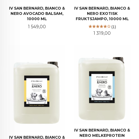
IV SAN BERNARD, BIANCO &
IV SAN BERNARD, BIANCO &
NERO AVOCADO BALSAM,
NERO EXOTISK
10000 ML
FRUKTSJAMPO, 10000 ML
Pris
1 549,00
(1)
Pris
1 319,00
IV SAN BERNARD, BIANCO &
NERO MELKEPROTEIN
IV SAN BERNARD, BIANCO &