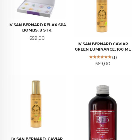
IV SAN BERNARD RELAX SPA
BOMBS, 8 STK.
Pris
699,00
IV SAN BERNARD CAVIAR
GREEN LUMINANCE, 100 ML
(1)
Pris
669,00
IV SAN BERNARD, CAVIAR