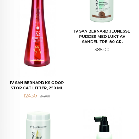
IV SAN BERNARD JEUNESSE
PUDDER MED LUKT AV
SANDEL TRE, 80 GR.
Pris
385,00
IV SAN BERNARD KS ODOR
STOP CAT LITTER, 250 ML
Tilbud
Rabatt
124,50
249,00