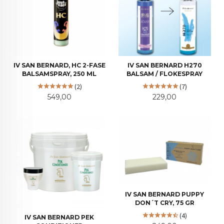
IV SAN BERNARD, HC 2-FASE
IV SAN BERNARD H270
BALSAMSPRAY, 250 ML
BALSAM / FLOKESPRAY
(2)
(7)
Pris
Pris
549,00
229,00
IV SAN BERNARD PUPPY
DON´T CRY, 75 GR
(4)
IV SAN BERNARD PEK