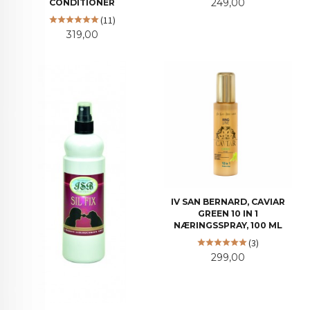
Pris
249,00
CONDITIONER
(11)
Pris
319,00
IV SAN BERNARD, CAVIAR
GREEN 10 IN 1
NÆRINGSSPRAY, 100 ML
(3)
Pris
299,00