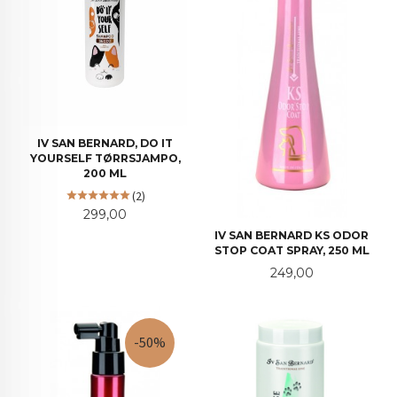
IV SAN BERNARD, DO IT
YOURSELF TØRRSJAMPO,
200 ML
(2)
Pris
299,00
IV SAN BERNARD KS ODOR
STOP COAT SPRAY, 250 ML
Pris
249,00
-50%