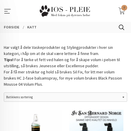
Gå
0
til
innholdet
FORSIDE
KATT
Har valgt å dele Vaskeprodukter og Stylingprodukter i hver sin
kategori, i håp om at de skal være lettere å finne fram.
Tips!
For å tørke ut fett ved halen og for å skape volum i pelsen til
utstilling, så brukes Jeunesse eller Excellense pudder.
For å få mer struktur og hold så brukes Sil Fix, for litt mer volum
brukes HC 2-fase balsamspray, for mye volum brukes Black Passion
Mousse 04 Volum Plus.