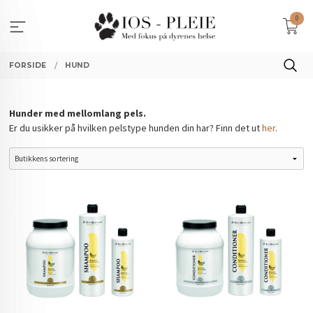
Gå
0
til
innholdet
FORSIDE
HUND
Hunder med mellomlang pels.
Er du usikker på hvilken pelstype hunden din har? Finn det ut
her
.