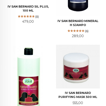
IV SAN BERNARD SIL PLUS,
100 ML
(8)
Pris
IV SAN BERNARD MINERAL
479,00
H SJAMPO
(6)
Pris
289,00
IV SAN BERNARD
PURIFYING MASK 500 ML
Pris
555,00