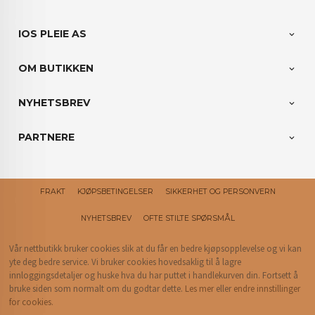
IOS PLEIE AS
OM BUTIKKEN
NYHETSBREV
PARTNERE
FRAKT
KJØPSBETINGELSER
SIKKERHET OG PERSONVERN
NYHETSBREV
OFTE STILTE SPØRSMÅL
Vår nettbutikk bruker cookies slik at du får en bedre kjøpsopplevelse og vi kan
yte deg bedre service. Vi bruker cookies hovedsaklig til å lagre
innloggingsdetaljer og huske hva du har puttet i handlekurven din. Fortsett å
bruke siden som normalt om du godtar dette.
Les mer
eller
endre innstillinger
for cookies.