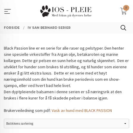
Gå
0
til
innholdet
FORSIDE
IV SAN BERNARD SERIER
Black Passion line er en serie for alle raser og pelstyper. Den henter
sine spesielle virkestoffer fra Argan olje, betakaroten og marine
kollargen. Dette gir pelsen en sunn helse og naturlig skjønnhet. Den er
utviklet for hunder som brukes til utstilling, og til hunder som eierene
ønsker å gi litt ekstra luxus. Dette er en serie med et høyt
næringsinnhold som din hund kan bruke periodevis som en show-
sjampo, eller ved hvert bad hele livet.
Den dyptpleiende balsamen i denne serien er så næringsrik at den
brukes i flere kurer for å få skadede pelser i balanse igjen.
Brukerveiledning som pdf:
Vask av hund med BLACK PASSION