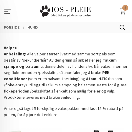
Gå
0
til
innholdet
FORSIDE
HUND
Valper.
Anbefaling:
Alle valper starter livet med samme sort pels som
består av "sekundærhår". Av den grunn så anbefaler jeg
Talkum
sjampo og balsam
til denne delen av hundens liv. Når valpen nærmer
seg flokeperioden /pelsskifte, så anbefaler jeg å bruke
PEK
conditioner
(som er en balsamtilsettning) og
Atami H270
(balsam
/floke-spray) i tillegg til Talkum sjampo og balsamen. Dette for å gjøre
flokeperioden /pelsskiftet så enkelt som mulig for eier og valp.
Produktene leveres med brukerveiledning.
Vi har også laget 5 forskjellige valpepakker med fast 15 % rabatt på
prisen, for å gjøre det enklere.