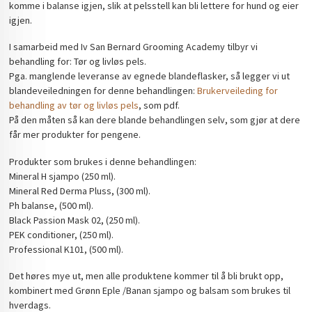
komme i balanse igjen, slik at pelsstell kan bli lettere for hund og eier
igjen.
I samarbeid med Iv San Bernard Grooming Academy tilbyr vi
behandling for: Tør og livløs pels.
Pga. manglende leveranse av egnede blandeflasker, så legger vi ut
blandeveiledningen for denne behandlingen:
Brukerveileding for
behandling av tør og livløs pels
, som pdf.
På den måten så kan dere blande behandlingen selv, som gjør at dere
får mer produkter for pengene.
Produkter som brukes i denne behandlingen:
Mineral H sjampo (250 ml).
Mineral Red Derma Pluss, (300 ml).
Ph balanse, (500 ml).
Black Passion Mask 02, (250 ml).
PEK conditioner, (250 ml).
Professional K101, (500 ml).
Det høres mye ut, men alle produktene kommer til å bli brukt opp,
kombinert med Grønn Eple /Banan sjampo og balsam som brukes til
hverdags.