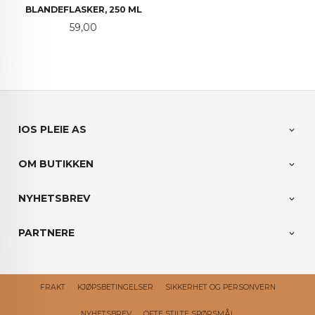
BLANDEFLASKER, 250 ML
Pris
59,00
IOS PLEIE AS
OM BUTIKKEN
NYHETSBREV
PARTNERE
FRAKT
KJØPSBETINGELSER
SIKKERHET OG PERSONVERN
NYHETSBREV
OFTE STILTE SPØRSMÅL