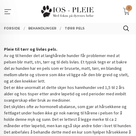
Gå
0
til
innholdet
FORSIDE
BEHANDLINGER
TØRR PELS
Pleie til tørr og livløs pels.
Av og til hender det at langhårede hunder får problemer med at
pelsen blir matt, stri, tørr og til dels livløs. Et typisk tegn er at bakre
del av hunden har en pels som er brusete, matt, tørr, en blanding
mellom ullete og stivere som ikke vil ligge når den blir greid og stelt,
og at den knekker lett.
Det er ikke unormalt at dette skjer hos hannhunder ved 1,5 til 2 års
alder og hos tisper etter andre løpetid og ved perioder med innbilt
svangerskap eller bruk av medisiner.
Det skyldes ofte av hormonell ubalanse, som gjør at hårsekkene og
fettlaget under huden ikke gir nok næring til hårene i pelsen for å
holde denne myk og sunn. Det er lettest å legge merke til ca 2
måneder etter løpetid, men kan også skje andre tider i livet til hunden.
Det anbefales å behandle dette med en kur som hjelper hårsekkene å