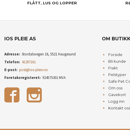
FLÅTT, LUS OG LOPPER
R
IOS PLEIE AS
OM BUTIK
Adresse:
Stordalsvegen 18, 5521 Haugesund
Forside
Bli kunde
Telefon:
41287161
Frakt
E-post:
post@ios-pleie.no
Pelstyper
Foretaksregisteret:
924575301 MVA
Safe Pet C
Om oss
Gavekort
Logg inn
Kontakt os