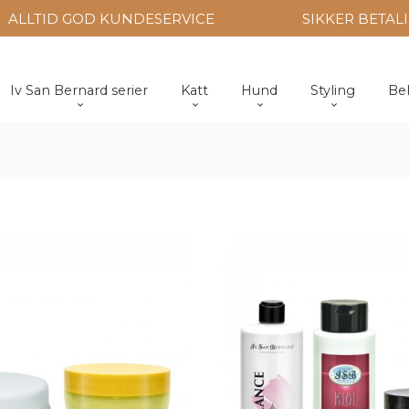
ALLTID GOD KUNDESERVICE
SIKKER BETAL
Iv San Bernard serier
Katt
Hund
Styling
Be