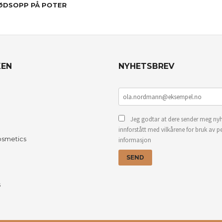
ØDSOPP PÅ POTER
KEN
NYHETSBREV
Jeg godtar at dere sender meg nyh
innforstått med vilkårene for bruk av p
osmetics
informasjon
s