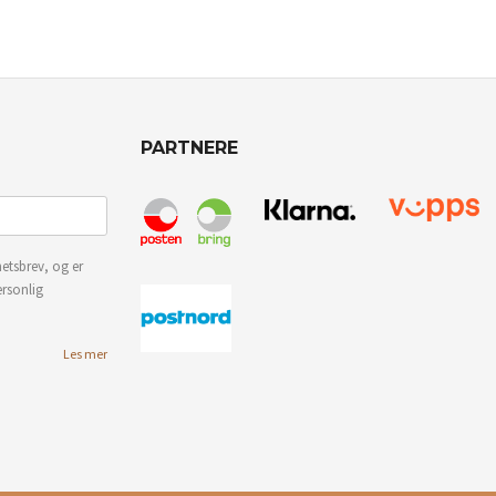
PARTNERE
etsbrev, og er
ersonlig
Les mer