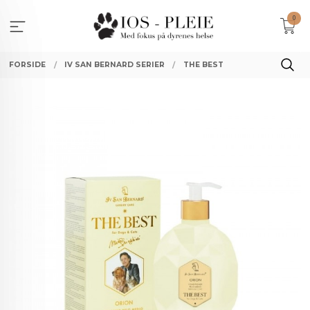
Gå
0
til
innholdet
FORSIDE
IV SAN BERNARD SERIER
THE BEST