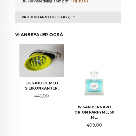
Brukerveiledning som pdf:
THE BEST
PRODUKTANMELDELSER (2)
VI ANBEFALER OGSÅ
DUSJHODE MED
SILIKONKANTER.
Pris
445,00
IV SAN BERNARD
ORION PARFYME, 50
ML.
Pris
409,00