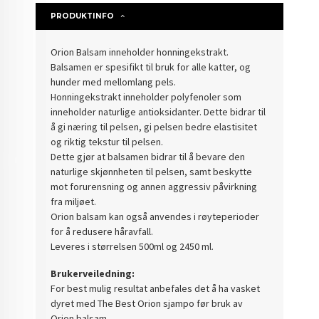
PRODUKTINFO
Orion Balsam inneholder honningekstrakt.
Balsamen er spesifikt til bruk for alle katter, og
hunder med mellomlang pels.
Honningekstrakt inneholder polyfenoler som
inneholder naturlige antioksidanter. Dette bidrar til
å gi næring til pelsen, gi pelsen bedre elastisitet
og riktig tekstur til pelsen.
Dette gjør at balsamen bidrar til å bevare den
naturlige skjønnheten til pelsen, samt beskytte
mot forurensning og annen aggressiv påvirkning
fra miljøet.
Orion balsam kan også anvendes i røyteperioder
for å redusere håravfall.
Leveres i størrelsen 500ml og 2450 ml.
Brukerveiledning:
For best mulig resultat anbefales det å ha vasket
dyret med The Best Orion sjampo før bruk av
Orion balsam.