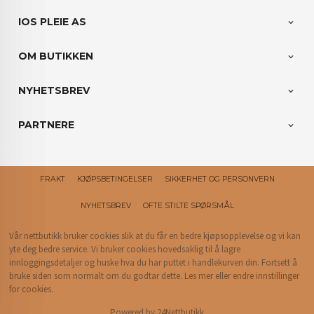
IOS PLEIE AS
OM BUTIKKEN
NYHETSBREV
PARTNERE
FRAKT
KJØPSBETINGELSER
SIKKERHET OG PERSONVERN
NYHETSBREV
OFTE STILTE SPØRSMÅL
Vår nettbutikk bruker cookies slik at du får en bedre kjøpsopplevelse og vi kan
yte deg bedre service. Vi bruker cookies hovedsaklig til å lagre
innloggingsdetaljer og huske hva du har puttet i handlekurven din. Fortsett å
bruke siden som normalt om du godtar dette.
Les mer
eller
endre innstillinger
for cookies.
Powered by
24Nettbutikk