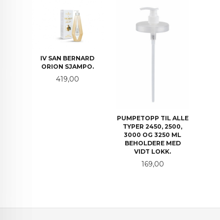
IV SAN BERNARD
ORION SJAMPO.
Pris
419,00
PUMPETOPP TIL ALLE
TYPER 2450, 2500,
3000 OG 3250 ML
BEHOLDERE MED
VIDT LOKK.
Pris
169,00