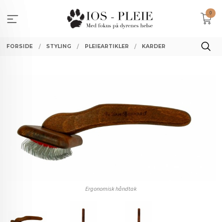
Gå
0
til
innholdet
FORSIDE
STYLING
PLEIEARTIKLER
KARDER
Ergonomisk håndtak