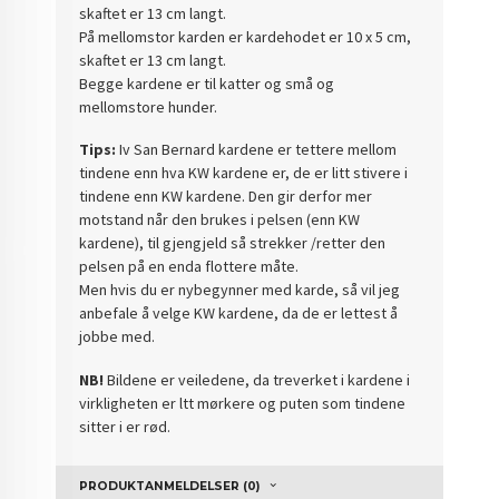
skaftet er 13 cm langt.
På mellomstor karden er kardehodet er 10 x 5 cm,
skaftet er 13 cm langt.
Begge
kardene er til katter og små og
mellomstore hunder.
Tips:
Iv San Bernard
kardene er tettere mellom
tindene enn hva KW kardene er, de er litt stivere i
tindene enn KW kardene. Den gir derfor mer
motstand når den brukes i pelsen (enn KW
kardene), til gjengjeld så strekker /retter den
pelsen på en enda flottere måte.
Men hvis du er nybegynner med karde, så vil jeg
anbefale å velge KW kardene, da de er lettest å
jobbe med.
NB!
Bildene er veiledene, da treverket i kardene i
virkligheten er ltt mørkere og puten som tindene
sitter i er rød.
PRODUKTANMELDELSER (0)