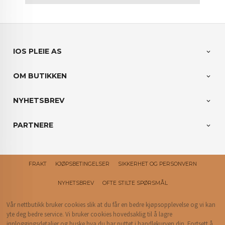
IOS PLEIE AS
OM BUTIKKEN
NYHETSBREV
PARTNERE
FRAKT
KJØPSBETINGELSER
SIKKERHET OG PERSONVERN
NYHETSBREV
OFTE STILTE SPØRSMÅL
Vår nettbutikk bruker cookies slik at du får en bedre kjøpsopplevelse og vi kan
yte deg bedre service. Vi bruker cookies hovedsaklig til å lagre
innloggingsdetaljer og huske hva du har puttet i handlekurven din. Fortsett å