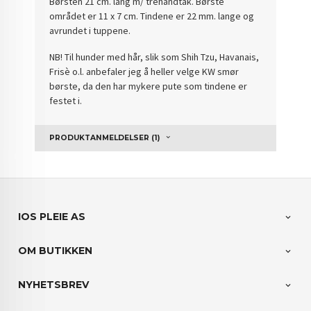
Børsten 21 cm. lang m/ trehåndtak. Børste
området er 11 x 7 cm. Tindene er 22 mm. lange og
avrundet i tuppene.
NB! Til hunder med hår, slik som Shih Tzu, Havanais,
Frisè o.l. anbefaler jeg å heller velge KW smør
børste, da den har mykere pute som tindene er
festet i.
PRODUKTANMELDELSER (1)
IOS PLEIE AS
OM BUTIKKEN
NYHETSBREV