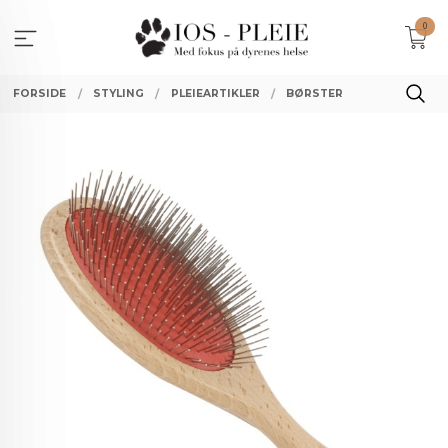
Gå
0
til
innholdet
FORSIDE
STYLING
PLEIEARTIKLER
BØRSTER