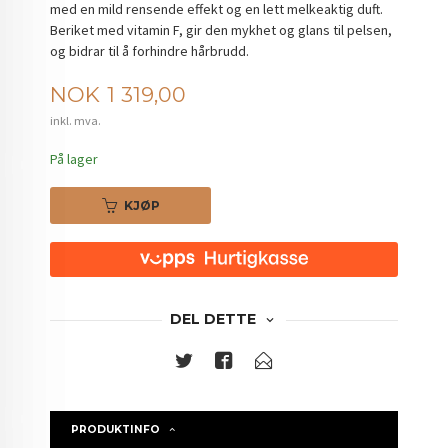
med en mild rensende effekt og en lett melkeaktig duft.
Beriket med vitamin F, gir den mykhet og glans til pelsen,
og bidrar til å forhindre hårbrudd.
Pris
NOK
1 319,00
inkl. mva.
På lager
KJØP
DEL DETTE
PRODUKTINFO