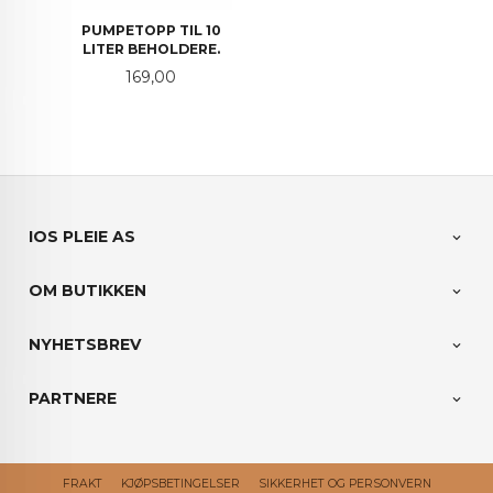
PUMPETOPP TIL 10
LITER BEHOLDERE.
Pris
169,00
IOS PLEIE AS
OM BUTIKKEN
NYHETSBREV
PARTNERE
FRAKT
KJØPSBETINGELSER
SIKKERHET OG PERSONVERN