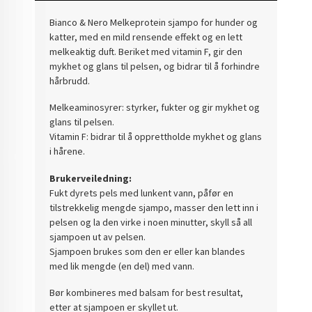
Bianco & Nero Melkeprotein sjampo for hunder og
katter, med en mild rensende effekt og en lett
melkeaktig duft. Beriket med vitamin F, gir den
mykhet og glans til pelsen, og bidrar til å forhindre
hårbrudd.
Melkeaminosyrer: styrker, fukter og gir mykhet og
glans til pelsen.
Vitamin F: bidrar til å opprettholde mykhet og glans
i hårene.
Brukerveiledning:
Fukt dyrets pels med lunkent vann, påfør en
tilstrekkelig mengde sjampo, masser den
lett inn i
pelsen og la den virke i noen minutter,
skyll så all
sjampoen ut av pelsen.
Sjampoen brukes som den er eller kan blandes
med lik mengde (en del) med vann.
Bør kombineres med balsam for best resultat,
etter at sjampoen er skyllet ut.