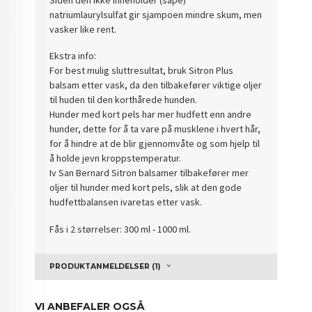
natriumlaurylsulfat gir sjampoen mindre skum, men
vasker like rent.
Ekstra info:
For best mulig sluttresultat, bruk Sitron Plus
balsam etter vask, da den tilbakefører viktige oljer
til huden til den korthårede hunden.
Hunder med kort pels har mer hudfett enn andre
hunder, dette for å ta vare på musklene i hvert hår,
for å hindre at de blir gjennomvåte og som hjelp til
å holde jevn kroppstemperatur.
Iv San Bernard Sitron balsamer tilbakefører mer
oljer til hunder med kort pels, slik at den gode
hudfettbalansen ivaretas etter vask.
Fås i 2 størrelser: 300 ml - 1000 ml.
PRODUKTANMELDELSER (1)
VI ANBEFALER OGSÅ