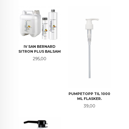
IV SAN BERNARD
SITRON PLUS BALSAM
Pris
295,00
PUMPETOPP TIL 1000
ML FLASKER.
Pris
39,00