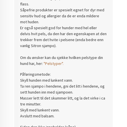
flass.
Såpefrie produkter er spesielt egnet for dyr med
sensitiv hud og allergier da de er enda mildere
mot huden.
Er også spesielt god for hunder med hel eller
delvis hvit pels, da den har den egenskapen at den
trekker frem det hvite i pelsene (enda bedre enn
vanlig Sitron sjampo).
Om du ønsker kan du sjekke hvilken pelstype din
hund har, her:
"Pelstyper".
Påføringsmetode:
Skyll hunden med lunkent vann.
Ta ren sjampo i hendene, gni det litt i hendene, og
sett hunden inn med sjampoen.
Masser lett til det skummer litt, og la det virke i ca
tre minutter.
Skyll med lunkent vann.
Avslutt med balsam.
Siden den ikke inneholder (såpe)