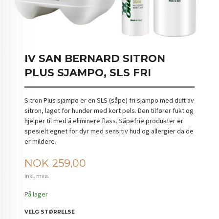
IV SAN BERNARD SITRON
PLUS SJAMPO, SLS FRI
Sitron Plus sjampo er en SLS (såpe) fri sjampo med duft av
sitron, laget for hunder med kort pels. Den tilfører fukt og
hjelper til med å eliminere flass. Såpefrie produkter er
spesielt egnet for dyr med sensitiv hud og allergier da de
er mildere.
Pris
NOK
259,00
inkl. mva.
På lager
VELG STØRRELSE