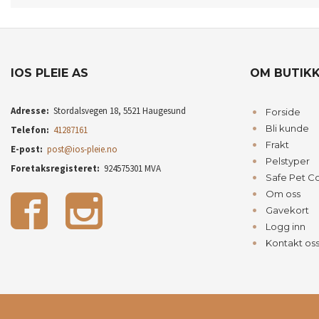
IOS PLEIE AS
OM BUTIK
Adresse:
Stordalsvegen 18, 5521 Haugesund
Forside
Bli kunde
Telefon:
41287161
Frakt
E-post:
post@ios-pleie.no
Pelstyper
Foretaksregisteret:
924575301 MVA
Safe Pet C
Om oss
Gavekort
Logg inn
Kontakt os