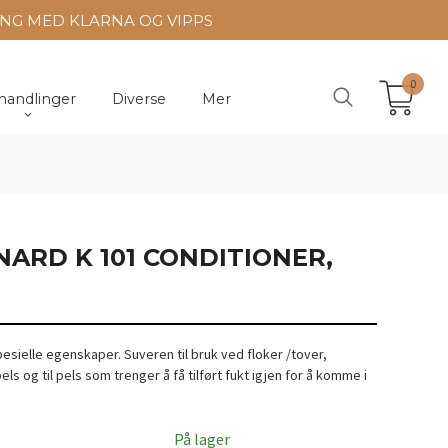
ING MED KLARNA OG VIPPS
0
handlinger
Diverse
Mer
NARD K 101 CONDITIONER,
sielle egenskaper. Suveren til bruk ved floker /tover,
pels og til pels som trenger å få tilført fukt igjen for å komme i
På lager