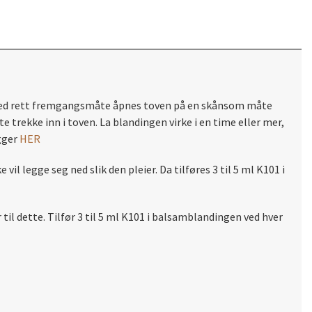
en. Ved rett fremgangsmåte åpnes toven på en skånsom måte
 trekke inn i toven. La blandingen virke i en time eller mer,
igger
HER
vil legge seg ned slik den pleier. Da tilføres 3 til 5 ml K101 i
 til dette. Tilfør 3 til 5 ml K101 i balsamblandingen ved hver