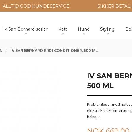
ALLTID GOD KUNDESERVICE
SIKKER BETAL
Iv San Bernard serier
Katt
Hund
Styling
Be
.
IV SAN BERNARD K 101 CONDITIONER, 500 ML
IV SAN BER
500 ML
Problemløser med helt spe
elektrisk eller vintertørr 
balanse.
Pris
NOK
669,00