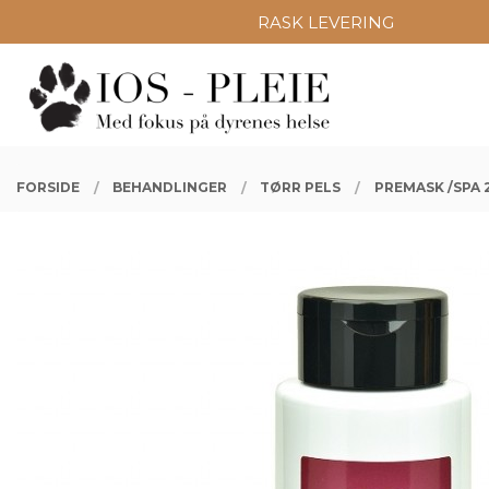
Gå
PRODUKTER
RASK LEVERING
Lukk
til
innholdet
FORSIDE
BEHANDLINGER
TØRR PELS
PREMASK /SPA 2