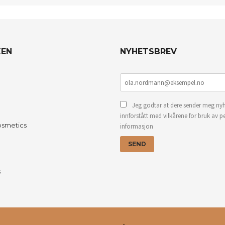
KEN
NYHETSBREV
Jeg godtar at dere sender meg nyh
innforstått med vilkårene for bruk av p
osmetics
informasjon
s