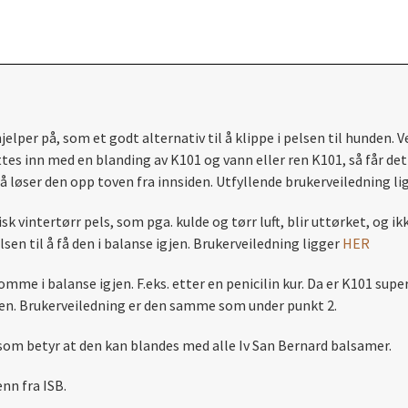
 hjelper på, som et godt alternativ til å klippe i pelsen til hund
s inn med en blanding av K101 og vann eller ren K101, så får dette
 så løser den opp toven fra innsiden. Utfyllende brukerveiledning l
 vintertørr pels, som pga. kulde og tørr luft, blir uttørket, og ikke 
sen til å få den i balanse igjen. Brukerveiledning ligger
HER
me i balanse igjen. F.eks. etter en penicilin kur. Da er K101 super
 igjen. Brukerveiledning er den samme som under punkt 2.
 som betyr at den kan blandes med alle Iv San Bernard balsamer.
nn fra ISB.