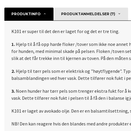
PRODUKTINFO
PRODUKTANMELDELSER (7)
K101 er super til det den er laget for og det er tre ting.
1.
Hjelp til å få opp harde floker /tover som ikke noe annet
for hunden, med minimal skade på pelsen. Floken /toven sette
slik at det får trekke inn til kjernen av toven. På den måten
2.
Hjelp til tørr pels som er elektrisk og "høytflygende". Typisk
balsamblandingen ved hver vask. Dette tilfører nok fukt i pel
3.
Noen hunder har tørr pels som trenger ekstra fukt for å kom
vask. Dette tilfører nok fukt i pelsen til å få den i balanse
K101 er laget av avokado olje. Den er en balsamtilsettning,
NB! Den kan reagere hvis den blandes med andre produkter e